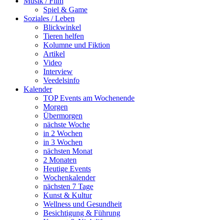
Musik / Film
Spiel & Game
Soziales / Leben
Blickwinkel
Tieren helfen
Kolumne und Fiktion
Artikel
Video
Interview
Veedelsinfo
Kalender
TOP Events am Wochenende
Morgen
Übermorgen
nächste Woche
in 2 Wochen
in 3 Wochen
nächsten Monat
2 Monaten
Heutige Events
Wochenkalender
nächsten 7 Tage
Kunst & Kultur
Wellness und Gesundheit
Besichtigung & Führung