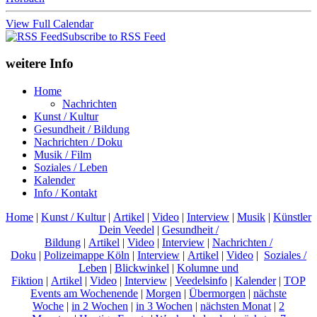
View Full Calendar
Subscribe to RSS Feed
weitere Info
Home
Nachrichten
Kunst / Kultur
Gesundheit / Bildung
Nachrichten / Doku
Musik / Film
Soziales / Leben
Kalender
Info / Kontakt
Home
|
Kunst / Kultur
|
Artikel
|
Video
|
Interview
|
Musik
|
Künstler
Dein Veedel
|
Gesundheit /
Bildung
|
Artikel
|
Video
|
Interview
|
Nachrichten /
Doku
|
Polizeimappe Köln
|
Interview
|
Artikel
|
Video
|
Soziales /
Leben
|
Blickwinkel
|
Kolumne und
Fiktion
|
Artikel
|
Video
|
Interview
|
Veedelsinfo
|
Kalender
|
TOP
Events am Wochenende
|
Morgen
|
Übermorgen
|
nächste
Woche
|
in 2 Wochen
|
in 3 Wochen
|
nächsten Monat
|
2