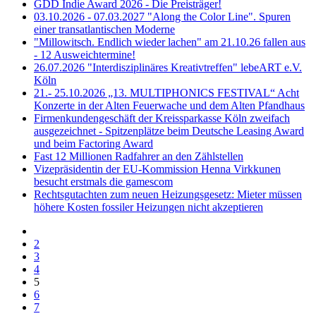
GDD Indie Award 2026 - Die Preisträger!
03.10.2026 - 07.03.2027 "Along the Color Line". Spuren
einer transatlantischen Moderne
"Millowitsch. Endlich wieder lachen" am 21.10.26 fallen aus
- 12 Ausweichtermine!
26.07.2026 "Interdisziplinäres Kreativtreffen" lebeART e.V.
Köln
21.- 25.10.2026 „13. MULTIPHONICS FESTIVAL“ Acht
Konzerte in der Alten Feuerwache und dem Alten Pfandhaus
Firmenkundengeschäft der Kreissparkasse Köln zweifach
ausgezeichnet - Spitzenplätze beim Deutsche Leasing Award
und beim Factoring Award
Fast 12 Millionen Radfahrer an den Zählstellen
Vizepräsidentin der EU-Kommission Henna Virkkunen
besucht erstmals die gamescom
Rechtsgutachten zum neuen Heizungsgesetz: Mieter müssen
höhere Kosten fossiler Heizungen nicht akzeptieren
2
3
4
5
6
7