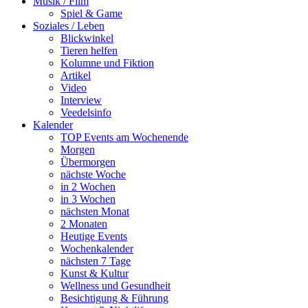
Musik / Film
Spiel & Game
Soziales / Leben
Blickwinkel
Tieren helfen
Kolumne und Fiktion
Artikel
Video
Interview
Veedelsinfo
Kalender
TOP Events am Wochenende
Morgen
Übermorgen
nächste Woche
in 2 Wochen
in 3 Wochen
nächsten Monat
2 Monaten
Heutige Events
Wochenkalender
nächsten 7 Tage
Kunst & Kultur
Wellness und Gesundheit
Besichtigung & Führung