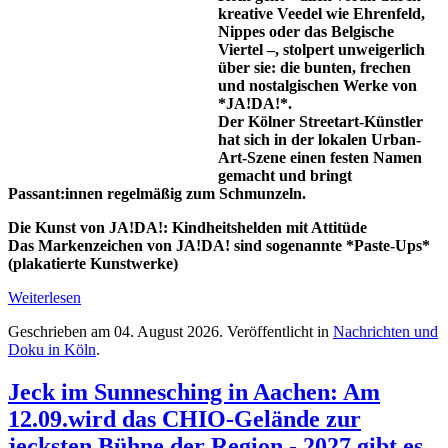
kreative Veedel wie Ehrenfeld,
Nippes oder das Belgische
Viertel –, stolpert unweigerlich
über sie: die bunten, frechen
und nostalgischen Werke von
*JA!DA!*.
Der Kölner Streetart-Künstler
hat sich in der lokalen Urban-
Art-Szene einen festen Namen
gemacht und bringt
Passant:innen regelmäßig zum Schmunzeln.
Die Kunst von JA!DA!: Kindheitshelden mit Attitüde
Das Markenzeichen von JA!DA! sind sogenannte *Paste-Ups*
(plakatierte Kunstwerke)
Weiterlesen
Geschrieben am
04. August 2026
. Veröffentlicht in
Nachrichten und
Doku in Köln
.
Jeck im Sunnesching in Aachen: Am
12.09.wird das CHIO-Gelände zur
jecksten Bühne der Region - 2027 gibt es