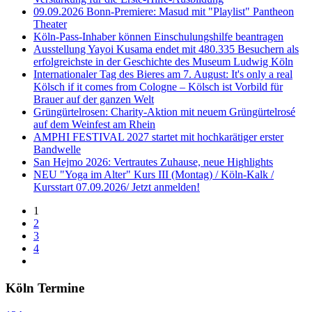
09.09.2026 Bonn-Premiere: Masud mit "Playlist" Pantheon
Theater
Köln-Pass-Inhaber können Einschulungshilfe beantragen
Ausstellung Yayoi Kusama endet mit 480.335 Besuchern als
erfolgreichste in der Geschichte des Museum Ludwig Köln
Internationaler Tag des Bieres am 7. August: It's only a real
Kölsch if it comes from Cologne – Kölsch ist Vorbild für
Brauer auf der ganzen Welt
Grüngürtelrosen: Charity-Aktion mit neuem Grüngürtelrosé
auf dem Weinfest am Rhein
AMPHI FESTIVAL 2027 startet mit hochkarätiger erster
Bandwelle
San Hejmo 2026: Vertrautes Zuhause, neue Highlights
NEU "Yoga im Alter" Kurs III (Montag) / Köln-Kalk /
Kursstart 07.09.2026/ Jetzt anmelden!
1
2
3
4
Köln Termine