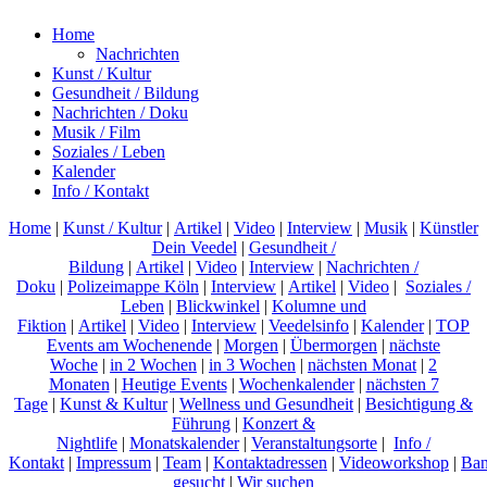
Home
Nachrichten
Kunst / Kultur
Gesundheit / Bildung
Nachrichten / Doku
Musik / Film
Soziales / Leben
Kalender
Info / Kontakt
Home
|
Kunst / Kultur
|
Artikel
|
Video
|
Interview
|
Musik
|
Künstler
Dein Veedel
|
Gesundheit /
Bildung
|
Artikel
|
Video
|
Interview
|
Nachrichten /
Doku
|
Polizeimappe Köln
|
Interview
|
Artikel
|
Video
|
Soziales /
Leben
|
Blickwinkel
|
Kolumne und
Fiktion
|
Artikel
|
Video
|
Interview
|
Veedelsinfo
|
Kalender
|
TOP
Events am Wochenende
|
Morgen
|
Übermorgen
|
nächste
Woche
|
in 2 Wochen
|
in 3 Wochen
|
nächsten Monat
|
2
Monaten
|
Heutige Events
|
Wochenkalender
|
nächsten 7
Tage
|
Kunst & Kultur
|
Wellness und Gesundheit
|
Besichtigung &
Führung
|
Konzert &
Nightlife
|
Monatskalender
|
Veranstaltungsorte
|
Info /
Kontakt
|
Impressum
|
Team
|
Kontaktadressen
|
Videoworkshop
|
Ban
gesucht
|
Wir suchen