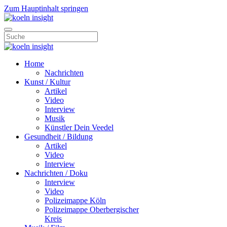
Zum Hauptinhalt springen
Home
Nachrichten
Kunst / Kultur
Artikel
Video
Interview
Musik
Künstler Dein Veedel
Gesundheit / Bildung
Artikel
Video
Interview
Nachrichten / Doku
Interview
Video
Polizeimappe Köln
Polizeimappe Oberbergischer
Kreis