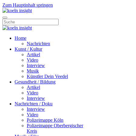
Zum Hauptinhalt springen
Home
Nachrichten
Kunst / Kultur
Artikel
Video
Interview
Musik
Künstler Dein Veedel
Gesundheit / Bildung
Artikel
Video
Interview
Nachrichten / Doku
Interview
Video
Polizeimappe Köln
Polizeimappe Oberbergischer
Kreis