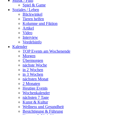
Musik / Film
Spiel & Game
Soziales / Leben
Blickwinkel
Tieren helfen
Kolumne und Fiktion
Artikel
Video
Interview
Veedelsinfo
Kalender
TOP Events am Wochenende
Morgen
Übermorgen
nächste Woche
in 2 Wochen
in 3 Wochen
nächsten Monat
2 Monaten
Heutige Events
Wochenkalender
nächsten 7 Tage
Kunst & Kultur
Wellness und Gesundheit
Besichtigung & Führung