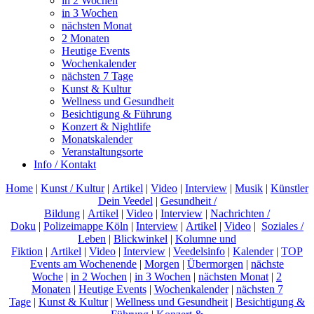
in 2 Wochen
in 3 Wochen
nächsten Monat
2 Monaten
Heutige Events
Wochenkalender
nächsten 7 Tage
Kunst & Kultur
Wellness und Gesundheit
Besichtigung & Führung
Konzert & Nightlife
Monatskalender
Veranstaltungsorte
Info / Kontakt
Home
|
Kunst / Kultur
|
Artikel
|
Video
|
Interview
|
Musik
|
Künstler
Dein Veedel
|
Gesundheit /
Bildung
|
Artikel
|
Video
|
Interview
|
Nachrichten /
Doku
|
Polizeimappe Köln
|
Interview
|
Artikel
|
Video
|
Soziales /
Leben
|
Blickwinkel
|
Kolumne und
Fiktion
|
Artikel
|
Video
|
Interview
|
Veedelsinfo
|
Kalender
|
TOP
Events am Wochenende
|
Morgen
|
Übermorgen
|
nächste
Woche
|
in 2 Wochen
|
in 3 Wochen
|
nächsten Monat
|
2
Monaten
|
Heutige Events
|
Wochenkalender
|
nächsten 7
Tage
|
Kunst & Kultur
|
Wellness und Gesundheit
|
Besichtigung &