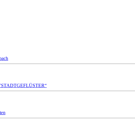
bach
A!DA! "STADTGEFLÜSTER“
ten