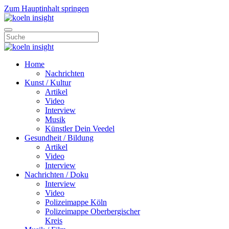
Zum Hauptinhalt springen
Home
Nachrichten
Kunst / Kultur
Artikel
Video
Interview
Musik
Künstler Dein Veedel
Gesundheit / Bildung
Artikel
Video
Interview
Nachrichten / Doku
Interview
Video
Polizeimappe Köln
Polizeimappe Oberbergischer
Kreis