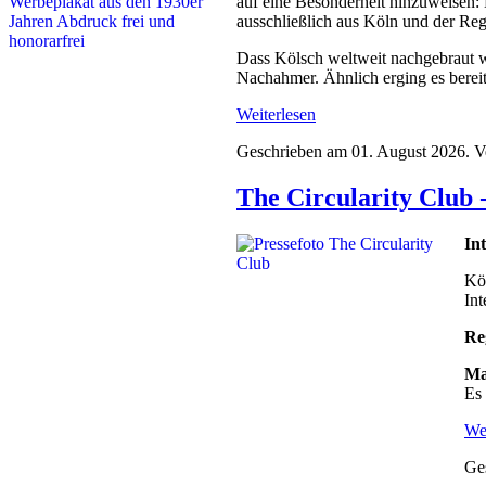
auf eine Besonderheit hinzuweisen: 
ausschließlich aus Köln und der Regio
Dass Kölsch weltweit nachgebraut wir
Nachahmer. Ähnlich erging es bereit
Weiterlesen
Geschrieben am
01. August 2026
. V
The Circularity Club
In
Kö
Int
Re
Ma
Es 
Wei
Ge