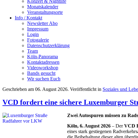
Konzert & Nightlife
Monatskalender
Veranstaltungsorte
Info / Kontakt
Newsletter Abo
Impressum
Login
Fotogalerie
Datenschutzerklärung
Team
Köln-Panorama
Kontaktadressen
Videoworkshop
Bands gesucht
Wir suchen Euch
Geschrieben am
06. August 2026
. Veröffentlicht in
Soziales und Leb
VCD fordert eine sichere Luxemburger St
Zwei Autospuren müssen zu Rad
Köln, 6. August 2026
– Der
VCD 
eines stark gestiegenen Radverkehrsa
die Beibehaltung dieser alten überd