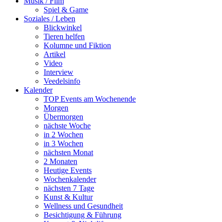
Musik / Film
Spiel & Game
Soziales / Leben
Blickwinkel
Tieren helfen
Kolumne und Fiktion
Artikel
Video
Interview
Veedelsinfo
Kalender
TOP Events am Wochenende
Morgen
Übermorgen
nächste Woche
in 2 Wochen
in 3 Wochen
nächsten Monat
2 Monaten
Heutige Events
Wochenkalender
nächsten 7 Tage
Kunst & Kultur
Wellness und Gesundheit
Besichtigung & Führung