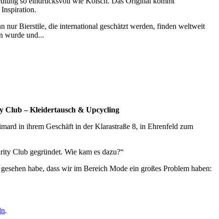
deutung so eindrucksvoll wie Kölsch. Das Original kommt
Inspiration.
 nur Bierstile, die international geschätzt werden, finden weltweit
n wurde und...
y Club – Kleidertausch & Upcycling
ard in ihrem Geschäft in der Klarastraße 8, in Ehrenfeld zum
arity Club gegründet. Wie kam es dazu?“
h gesehen habe, dass wir im Bereich Mode ein großes Problem haben:
ln
.