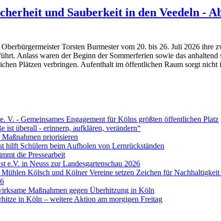
icherheit und Sauberkeit in den Veedeln - 
on Oberbürgermeister Torsten Burmester vom 20. bis 26. Juli 2026 ihre
ührt. Anlass waren der Beginn der Sommerferien sowie das anhaltend s
lichen Plätzen verbringen. Aufenthalt im öffentlichen Raum sorgt nicht
. V. - Gemeinsames Engagement für Kölns größten öffentlichen Platz
 ist überall - erinnern, aufklären, verändern“
e Maßnahmen priorisieren
t hilft Schülern beim Aufholen von Lernrückständen
mmt die Pressearbeit
t e.V. in Neuss zur Landesgartenschau 2026
Mühlen Kölsch und Kölner Vereine setzen Zeichen für Nachhaltigkeit 
26
t wirksame Maßnahmen gegen Überhitzung in Köln
hitze in Köln – weitere Aktion am morgigen Freitag