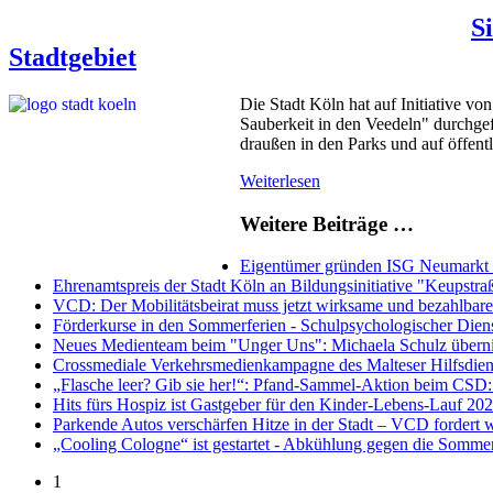
S
Stadtgebiet
Die Stadt Köln hat auf Initiative v
Sauberkeit in den Veedeln" durchgef
draußen in den Parks und auf öffent
Weiterlesen
Weitere Beiträge …
Eigentümer gründen ISG Neumarkt e
Ehrenamtspreis der Stadt Köln an Bildungsinitiative "Keupstraße
VCD: Der Mobilitätsbeirat muss jetzt wirksame und bezahlbar
Förderkurse in den Sommerferien - Schulpsychologischer Diens
Neues Medienteam beim "Unger Uns": Michaela Schulz überni
Crossmediale Verkehrsmedienkampagne des Malteser Hilfsdiens
„Flasche leer? Gib sie her!“: Pfand-Sammel-Aktion beim CSD: 
Hits fürs Hospiz ist Gastgeber für den Kinder-Lebens-Lauf 20
Parkende Autos verschärfen Hitze in der Stadt – VCD forder
„Cooling Cologne“ ist gestartet - Abkühlung gegen die Sommer
1