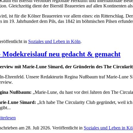
Kaum ein Bierstil verbindet regionale Herkunft und internationale Be
n. Gleichzeitig dient der Bierstil Brauereien auf allen Kontinenten als 
d, ist für die Kölner Brauereien vor allem eines: ein Ritterschlag. Denn
s im 19. Jahrhundert dem Pils, das 1842 im böhmischen Pilsen erfunde
eröffentlicht in
Soziales und Leben in Köln
.
 - Modekreislauf neu gedacht & gemacht
terview mit Marie-Lune Simard, der Gründerin des The Circularit
ln-Ehrenfeld. Unsere Redakteurin Regina Nußbaum traf Marie-Lune Sim
erview.
gina Nußbaum:
„Marie-Lune, du hast vor drei Jahren den The Circul
rie-Lune Simard:
„Ich habe The Circularity Club gegründet, weil ic
gibt...
terlesen
schrieben am
28. Juli 2026
. Veröffentlicht in
Soziales und Leben in Kö