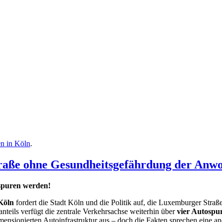
en in Köln
.
raße ohne Gesundheitsgefährdung der Anw
spuren werden!
Köln
fordert die Stadt Köln und die Politik auf, die Luxemburger Straße
nteils verfügt die zentrale Verkehrsachse weiterhin über
vier Autospu
imensionierten Autoinfrastruktur aus – doch die Fakten sprechen eine a