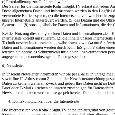
c) Protokollierung zur Gefahrenabwehr
Der Server für die Internetseite Köln-InSight.TV erfasst mit jedem Au
Diese allgemeinen Daten und Informationen werden in den Logfiles d
verwendete Betriebssystem, (3) die Internetseite, von welcher ein zug
unserer Internetseite angesteuert werden, (5) das Datum und die Uhrzei
Systems und (8) sonstige ähnliche Daten und Informationen, die der
Bei der Nutzung dieser allgemeinen Daten und Informationen zieht Kö
Internetseite korrekt auszuliefern, (2) die Inhalte unserer Internetse
Technik unserer Internetseite zu gewährleisten sowie (4) um Strafve
Daten und Informationen werden durch Köln-InSight.TV daher einerse
letztlich ein optimales Schutzniveau für die von uns verarbeiteten p
angegebenen personenbezogenen Daten gespeichert.
d) Newsletter
In unserem Newsletter informieren wir Sie per E-Mail in unregelmäßi
sowie Ihre IP-Adresse zum Zeitpunkt der Newsletteranmeldung gespei
Daten zu keinem weiteren Zweck und geben Ihre Daten nicht an Dritte 
Brief oder E-Mail zu richten an unseren zuständigen für Datenschut
Newsletter abmelden werden Ihre gespeichereten Daten nicht mehr zu
Kontaktmöglichkeit über die Internetseite
Die Internetseiten von Köln-InSight.TV enthalten aufgrund von gese
Kommunikation mit uns ermöglichen, was ebenfalls eine allgemeine Ad