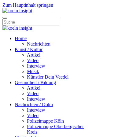
Zum Hauptinhalt springen
Home
Nachrichten
Kunst / Kultur
Artikel
Video
Interview
Musik
Künstler Dein Veedel
Gesundheit / Bildung
Artikel
Video
Interview
Nachrichten / Doku
Interview
Video
Polizeimappe Köln
Polizeimappe Oberbergischer
Kreis