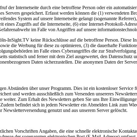
fruf der Internetseite durch eine betroffene Person oder ein automatis
es Servers gespeichert. Erfasst werden können die (1) verwendeten B
reifendes System auf unsere Internetseite gelangt (sogenannte Referrer
t eines Zugriffs auf die Internetseite, (6) eine Internet-Protokoll-Adre
 Gefahrenabwehr im Falle von Angriffen auf unsere informationstechno
ln-InSight.TV keine Rückschlüsse auf die betroffene Person. Diese Inf
ite sowie die Werbung für diese zu optimieren, (3) die dauerhafte Funkt
rfolgungsbehörden im Falle eines Cyberangriffes die zur Strafverfolgu
its statistisch und ferner mit dem Ziel ausgewertet, den Datenschutz
ersonenbezogenen Daten sicherzustellen. Die anonymen Daten der Server
gen Abständen über unser Programm. Dies ist ein kostenloser Service 
chert und werden ausschließlich zum Versenden unsereres Newsletters
weiter. Zum Erhalt des Newsletters geben Sie uns Ihre Einwilligungen fr
z. Zudem befindet sich in jedem Newsletter ein Abmelden Link zum Wie
r Newsletterversendung genutzt und aus unserem Server gelöscht.
tzlichen Vorschriften Angaben, die eine schnelle elektronische Konta
resse der sogenannten elektronischen Post (E-Mail-Adresse) umfasst. 