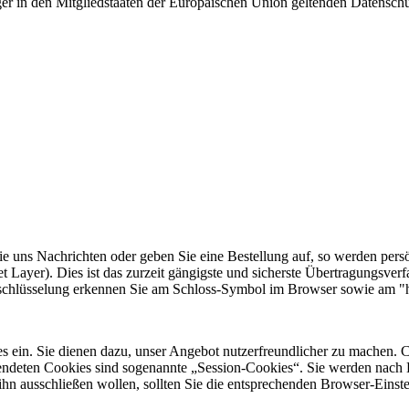
ger in den Mitgliedstaaten der Europäischen Union geltenden Datensch
n Sie uns Nachrichten oder geben Sie eine Bestellung auf, so werden pers
 Layer). Dies ist das zurzeit gängigste und sicherste Übertragungsverf
chlüsselung erkennen Sie am Schloss-Symbol im Browser sowie am "http
s ein. Sie dienen dazu, unser Angebot nutzerfreundlicher zu machen. C
endeten Cookies sind sogenannte „Session-Cookies“. Sie werden nach E
hn ausschließen wollen, sollten Sie die entsprechenden Browser-Einste