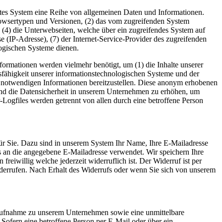
iertes System eine Reihe von allgemeinen Daten und Informationen.
rowsertypen und Versionen, (2) das vom zugreifenden System
), (4) die Unterwebseiten, welche über ein zugreifendes System auf
sse (IP-Adresse), (7) der Internet-Service-Provider des zugreifenden
logischen Systeme dienen.
ormationen werden vielmehr benötigt, um (1) die Inhalte unserer
ionsfähigkeit unserer informationstechnologischen Systeme und der
ng notwendigen Informationen bereitzustellen. Diese anonym erhobenen
 und die Datensicherheit in unserem Unternehmen zu erhöhen, um
-Logfiles werden getrennt von allen durch eine betroffene Person
für Sie. Dazu sind in unserem System Ihr Name, Ihre E-Mailadresse
 an die angegebene E-Mailadresse verwendet. Wir speichern Ihre
eiwillig welche jederzeit widerruflich ist. Der Widerruf ist per
derrufen. Nach Erhalt des Widerrufs oder wenn Sie sich von unserem
ktaufnahme zu unserem Unternehmen sowie eine unmittelbare
Sofern eine betroffene Person per E-Mail oder über ein