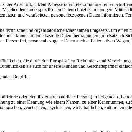
, der Anschrift, E-Mail-Adresse oder Telefonnummer einer betroffenen
TV geltenden landesspezifischen Datenschutzbestimmungen. Mittels d
enutzten und verarbeiteten personenbezogenen Daten informieren. Fern
iche technische und organisatorische Maßnahmen umgesetzt, um einen mö
ennoch können internetbasierte Datenübertragungen grundsätzlich Siche
en Person frei, personenbezogene Daten auch auf alternativen Wegen, be
fflichkeiten, die durch den Europäischen Richtlinien- und Verordnu
ffentlichkeit als auch für unsere Kunden und Geschäftspartner einfach
genden Begriffe:
tifizierte oder identifizierbare natürliche Person (im Folgenden „betrof
uordnung zu einer Kennung wie einem Namen, zu einer Kennnummer, zu 
ischen, genetischen, psychischen, wirtschaftlichen, kulturellen oder so