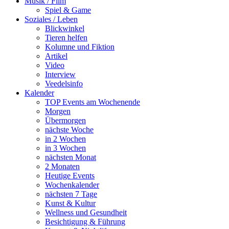
Musik / Film
Spiel & Game
Soziales / Leben
Blickwinkel
Tieren helfen
Kolumne und Fiktion
Artikel
Video
Interview
Veedelsinfo
Kalender
TOP Events am Wochenende
Morgen
Übermorgen
nächste Woche
in 2 Wochen
in 3 Wochen
nächsten Monat
2 Monaten
Heutige Events
Wochenkalender
nächsten 7 Tage
Kunst & Kultur
Wellness und Gesundheit
Besichtigung & Führung