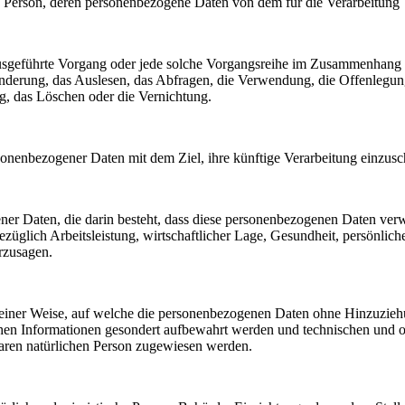
liche Person, deren personenbezogene Daten von dem für die Verarbeitung
en ausgeführte Vorgang oder jede solche Vorgangsreihe im Zusammenhang
nderung, das Auslesen, das Abfragen, die Verwendung, die Offenlegun
g, das Löschen oder die Vernichtung.
sonenbezogener Daten mit dem Ziel, ihre künftige Verarbeitung einzus
gener Daten, die darin besteht, dass diese personenbezogenen Daten ve
üglich Arbeitsleistung, wirtschaftlicher Lage, Gesundheit, persönlicher
rzusagen.
einer Weise, auf welche die personenbezogenen Daten ohne Hinzuziehun
chen Informationen gesondert aufbewahrt werden und technischen und o
rbaren natürlichen Person zugewiesen werden.