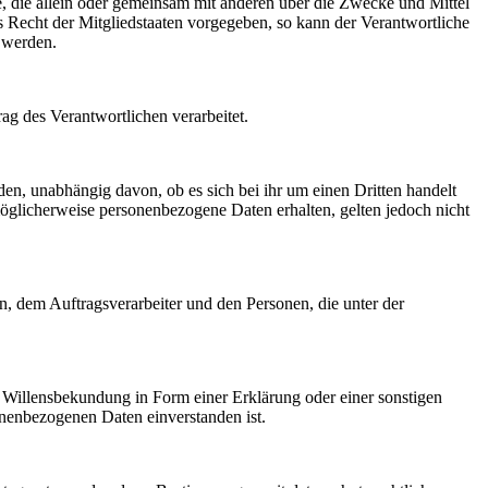
lle, die allein oder gemeinsam mit anderen über die Zwecke und Mittel
 Recht der Mitgliedstaaten vorgegeben, so kann der Verantwortliche
 werden.
rag des Verantwortlichen verarbeitet.
den, unabhängig davon, ob es sich bei ihr um einen Dritten handelt
glicherweise personenbezogene Daten erhalten, gelten jedoch nicht
en, dem Auftragsverarbeiter und den Personen, die unter der
ne Willensbekundung in Form einer Erklärung oder einer sonstigen
sonenbezogenen Daten einverstanden ist.