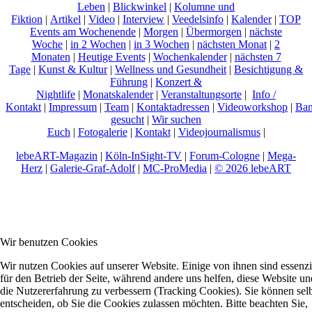
Leben
|
Blickwinkel
|
Kolumne und
Fiktion
|
Artikel
|
Video
|
Interview
|
Veedelsinfo
|
Kalender
|
TOP
Events am Wochenende
|
Morgen
|
Übermorgen
|
nächste
Woche
|
in 2 Wochen
|
in 3 Wochen
|
nächsten Monat
|
2
Monaten
|
Heutige Events
|
Wochenkalender
|
nächsten 7
Tage
|
Kunst & Kultur
|
Wellness und Gesundheit
|
Besichtigung &
Führung
|
Konzert &
Nightlife
|
Monatskalender
|
Veranstaltungsorte
|
Info /
Kontakt
|
Impressum
|
Team
|
Kontaktadressen
|
Videoworkshop
|
Ban
gesucht
|
Wir suchen
Euch
|
Fotogalerie
|
Kontakt
|
Videojournalismus
|
lebeART-Magazin
|
Köln-InSight-TV
|
Forum-Cologne
|
Mega-
Herz
|
Galerie-Graf-Adolf
|
MC-ProMedia
|
© 2026 lebeART
Wir benutzen Cookies
Wir nutzen Cookies auf unserer Website. Einige von ihnen sind essenzi
für den Betrieb der Seite, während andere uns helfen, diese Website un
die Nutzererfahrung zu verbessern (Tracking Cookies). Sie können sel
entscheiden, ob Sie die Cookies zulassen möchten. Bitte beachten Sie,