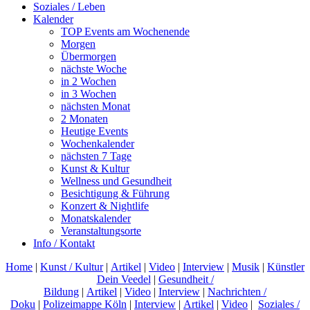
Soziales / Leben
Kalender
TOP Events am Wochenende
Morgen
Übermorgen
nächste Woche
in 2 Wochen
in 3 Wochen
nächsten Monat
2 Monaten
Heutige Events
Wochenkalender
nächsten 7 Tage
Kunst & Kultur
Wellness und Gesundheit
Besichtigung & Führung
Konzert & Nightlife
Monatskalender
Veranstaltungsorte
Info / Kontakt
Home
|
Kunst / Kultur
|
Artikel
|
Video
|
Interview
|
Musik
|
Künstler
Dein Veedel
|
Gesundheit /
Bildung
|
Artikel
|
Video
|
Interview
|
Nachrichten /
Doku
|
Polizeimappe Köln
|
Interview
|
Artikel
|
Video
|
Soziales /