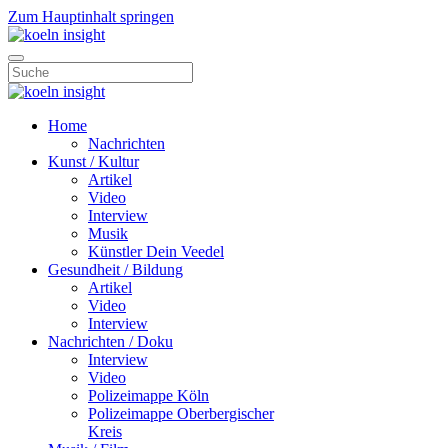
Zum Hauptinhalt springen
Home
Nachrichten
Kunst / Kultur
Artikel
Video
Interview
Musik
Künstler Dein Veedel
Gesundheit / Bildung
Artikel
Video
Interview
Nachrichten / Doku
Interview
Video
Polizeimappe Köln
Polizeimappe Oberbergischer
Kreis