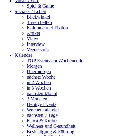
Musik / Film
Spiel & Game
Soziales / Leben
Blickwinkel
Tieren helfen
Kolumne und Fiktion
Artikel
Video
Interview
Veedelsinfo
Kalender
TOP Events am Wochenende
Morgen
Übermorgen
nächste Woche
in 2 Wochen
in 3 Wochen
nächsten Monat
2 Monaten
Heutige Events
Wochenkalender
nächsten 7 Tage
Kunst & Kultur
Wellness und Gesundheit
Besichtigung & Führung