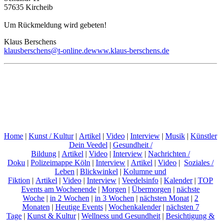
57635 Kircheib
Um Rückmeldung wird gebeten!
Klaus Berschens
klausberschens@t-online.de
www.klaus-berschens.de
Home
|
Kunst / Kultur
|
Artikel
|
Video
|
Interview
|
Musik
|
Künstler
Dein Veedel
|
Gesundheit /
Bildung
|
Artikel
|
Video
|
Interview
|
Nachrichten /
Doku
|
Polizeimappe Köln
|
Interview
|
Artikel
|
Video
|
Soziales /
Leben
|
Blickwinkel
|
Kolumne und
Fiktion
|
Artikel
|
Video
|
Interview
|
Veedelsinfo
|
Kalender
|
TOP
Events am Wochenende
|
Morgen
|
Übermorgen
|
nächste
Woche
|
in 2 Wochen
|
in 3 Wochen
|
nächsten Monat
|
2
Monaten
|
Heutige Events
|
Wochenkalender
|
nächsten 7
Tage
|
Kunst & Kultur
|
Wellness und Gesundheit
|
Besichtigung &