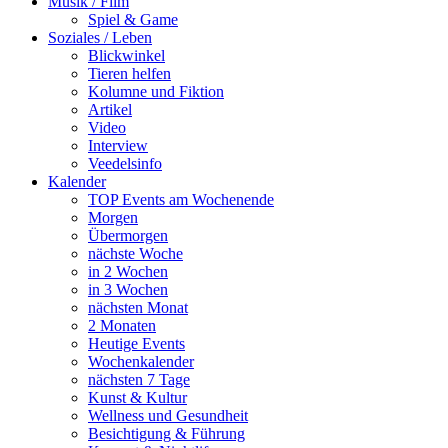
Musik / Film
Spiel & Game
Soziales / Leben
Blickwinkel
Tieren helfen
Kolumne und Fiktion
Artikel
Video
Interview
Veedelsinfo
Kalender
TOP Events am Wochenende
Morgen
Übermorgen
nächste Woche
in 2 Wochen
in 3 Wochen
nächsten Monat
2 Monaten
Heutige Events
Wochenkalender
nächsten 7 Tage
Kunst & Kultur
Wellness und Gesundheit
Besichtigung & Führung