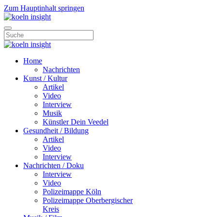
Zum Hauptinhalt springen
Home
Nachrichten
Kunst / Kultur
Artikel
Video
Interview
Musik
Künstler Dein Veedel
Gesundheit / Bildung
Artikel
Video
Interview
Nachrichten / Doku
Interview
Video
Polizeimappe Köln
Polizeimappe Oberbergischer
Kreis