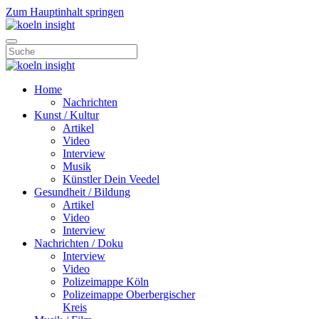
Zum Hauptinhalt springen
Home
Nachrichten
Kunst / Kultur
Artikel
Video
Interview
Musik
Künstler Dein Veedel
Gesundheit / Bildung
Artikel
Video
Interview
Nachrichten / Doku
Interview
Video
Polizeimappe Köln
Polizeimappe Oberbergischer
Kreis