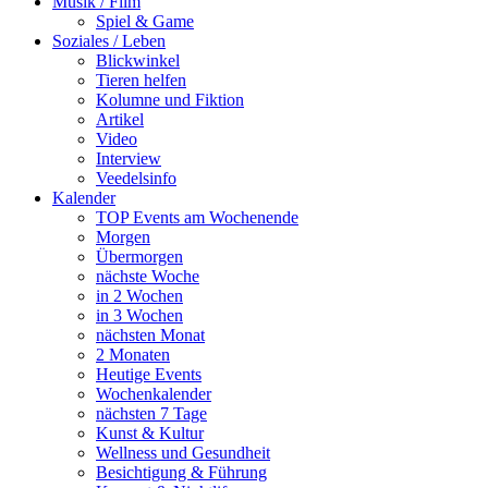
Musik / Film
Spiel & Game
Soziales / Leben
Blickwinkel
Tieren helfen
Kolumne und Fiktion
Artikel
Video
Interview
Veedelsinfo
Kalender
TOP Events am Wochenende
Morgen
Übermorgen
nächste Woche
in 2 Wochen
in 3 Wochen
nächsten Monat
2 Monaten
Heutige Events
Wochenkalender
nächsten 7 Tage
Kunst & Kultur
Wellness und Gesundheit
Besichtigung & Führung