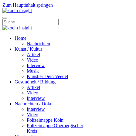
Zum Hauptinhalt springen
Home
Nachrichten
Kunst / Kultur
Artikel
Video
Interview
Musik
Künstler Dein Veedel
Gesundheit / Bildung
Artikel
Video
Interview
Nachrichten / Doku
Interview
Video
Polizeimappe Köln
Polizeimappe Oberbergischer
Kreis