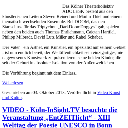
Das Kölner Theaterkollektiv
ADOLESK besteht aus den
künstlerischen Leitern Steven Reinert und Martin Thiel und einem
thematisch wechselnden Ensemble. Bei DOOM, das den
Startschuss für das Triptychon „DarkDoomDoggys“ gab, spielen
neben den beiden auch Thomas Ehrlichmann, Cajetan Hartfiel,
Philipp Milbradt, David Lutz Miller und Rahel Schaber.
Der Vater - ein Ästhet, ein Künstler, ein Spezialist auf seinem Gebiet
- ist nun endlich bereit, der Weltöffentlichkeit sein einzigartiges, nie
dagewesenes Kunstwerk zu präsentieren: seine beiden Kinder, die
seit der Geburt in absoluter Isolation von der Außenwelt leben.
Die Vorführung beginnt mit dem Einlass...
Weiterlesen
Geschrieben am
03. Oktober 2013
. Veröffentlicht in
Video Kunst
und Kultur
.
VIDEO - Köln-InSight.TV besuchte die
Veranstaltung „EntZEITlicht“ - XIII
Welttag der Poesie UNESCO in Bonn