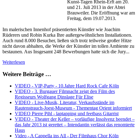
Kunst-Tagen Rhein-Erft am 20.
und 21. Juli 2013 in der Abtei
Brauweiler. Die Eröffnung war am
Freitag, dem 19.07.2013.
Im malerischen Innenhof präsentierten Künstler wie Joachim
Rüderers und Robin Kurka Ihre außergewöhnlichen Installationen.
Auch rund 8.000 Besucher, ließen sich trotz teilweise großer Hitze
nicht davon abhalten, die Werke der Künstler im tollen Ambiente zu
bestaunen. Aus Insgesamt 248 Bewerbungen hatte sich die Jury...
Weiterlesen
Weitere Beiträge …
VIDEO - VIP-Party - 10.Jahre Hard Rock Cafe Köln
VIDEO - 3. Burgauer Filmnacht zeigt den Film des
Regisseurs Wolfgang Dinslage Für Elise
VIDEO - Live-Musik, Literatur, Verkaufsstände im
Rautenstrauch-Joest-Museum - Thementag Orient informiert
VIDEO Pierre Pihl - laptapping und feetbass Gitarrist
VIDEO - Theater der Keller – vorläufige Insolvenz beendet –
das Jahr 2013 ist gerettet – Intendantin verlässt das renomierte
Haus
Video - A Cappella ins All - Der Filmhaus Chor Köln