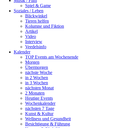
Musik / Film
Spiel & Game
Soziales / Leben
Blickwinkel
Tieren helfen
Kolumne und Fiktion
Artikel
Video
Interview
Veedelsinfo
Kalender
TOP Events am Wochenende
Morgen
Übermorgen
nächste Woche
in 2 Wochen
in 3 Wochen
nächsten Monat
2 Monaten
Heutige Events
Wochenkalender
nächsten 7 Tage
Kunst & Kultur
Wellness und Gesundheit
Besichtigung & Führung