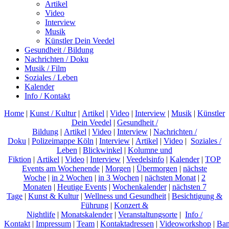
Artikel
Video
Interview
Musik
Künstler Dein Veedel
Gesundheit / Bildung
Nachrichten / Doku
Musik / Film
Soziales / Leben
Kalender
Info / Kontakt
Home
|
Kunst / Kultur
|
Artikel
|
Video
|
Interview
|
Musik
|
Künstler
Dein Veedel
|
Gesundheit /
Bildung
|
Artikel
|
Video
|
Interview
|
Nachrichten /
Doku
|
Polizeimappe Köln
|
Interview
|
Artikel
|
Video
|
Soziales /
Leben
|
Blickwinkel
|
Kolumne und
Fiktion
|
Artikel
|
Video
|
Interview
|
Veedelsinfo
|
Kalender
|
TOP
Events am Wochenende
|
Morgen
|
Übermorgen
|
nächste
Woche
|
in 2 Wochen
|
in 3 Wochen
|
nächsten Monat
|
2
Monaten
|
Heutige Events
|
Wochenkalender
|
nächsten 7
Tage
|
Kunst & Kultur
|
Wellness und Gesundheit
|
Besichtigung &
Führung
|
Konzert &
Nightlife
|
Monatskalender
|
Veranstaltungsorte
|
Info /
Kontakt
|
Impressum
|
Team
|
Kontaktadressen
|
Videoworkshop
|
Ban