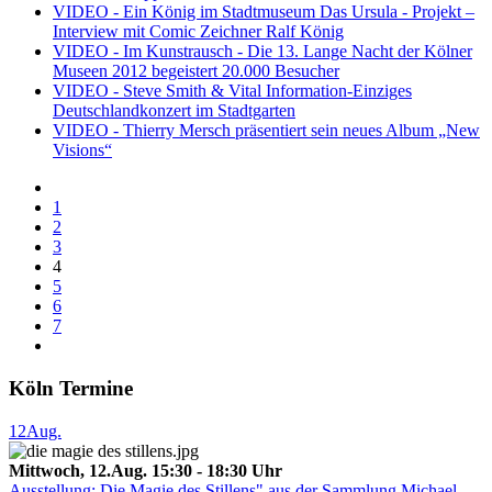
VIDEO - Ein König im Stadtmuseum Das Ursula - Projekt –
Interview mit Comic Zeichner Ralf König
VIDEO - Im Kunstrausch - Die 13. Lange Nacht der Kölner
Museen 2012 begeistert 20.000 Besucher
VIDEO - Steve Smith & Vital Information-Einziges
Deutschlandkonzert im Stadtgarten
VIDEO - Thierry Mersch präsentiert sein neues Album „New
Visions“
1
2
3
4
5
6
7
Köln Termine
12
Aug.
Mittwoch, 12.Aug. 15:30 - 18:30 Uhr
Ausstellung: Die Magie des Stillens" aus der Sammlung Michael