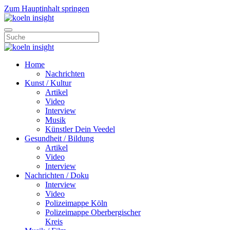
Zum Hauptinhalt springen
Home
Nachrichten
Kunst / Kultur
Artikel
Video
Interview
Musik
Künstler Dein Veedel
Gesundheit / Bildung
Artikel
Video
Interview
Nachrichten / Doku
Interview
Video
Polizeimappe Köln
Polizeimappe Oberbergischer
Kreis