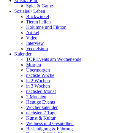
Musik / Film
Spiel & Game
Soziales / Leben
Blickwinkel
Tieren helfen
Kolumne und Fiktion
Artikel
Video
Interview
Veedelsinfo
Kalender
TOP Events am Wochenende
Morgen
Übermorgen
nächste Woche
in 2 Wochen
in 3 Wochen
nächsten Monat
2 Monaten
Heutige Events
Wochenkalender
nächsten 7 Tage
Kunst & Kultur
Wellness und Gesundheit
Besichtigung & Führung