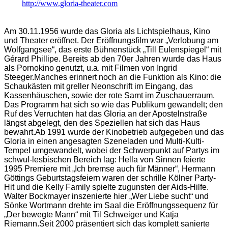
http://www.gloria-theater.com
Am 30.11.1956 wurde das Gloria als Lichtspielhaus, Kino
und Theater eröffnet. Der Eröffnungsfilm war „Verlobung am
Wolfgangsee“, das erste Bühnenstück „Till Eulenspiegel“ mit
Gérard Phillipe. Bereits ab den 70er Jahren wurde das Haus
als Pornokino genutzt, u.a. mit Filmen von Ingrid
Steeger.Manches erinnert noch an die Funktion als Kino: die
Schaukästen mit greller Neonschrift im Eingang, das
Kassenhäuschen, sowie der rote Samt im Zuschauerraum.
Das Programm hat sich so wie das Publikum gewandelt; den
Ruf des Verruchten hat das Gloria an der Apostelnstraße
längst abgelegt, den des Speziellen hat sich das Haus
bewahrt.Ab 1991 wurde der Kinobetrieb aufgegeben und das
Gloria in einen angesagten Szeneladen und Multi-Kulti-
Tempel umgewandelt, wobei der Schwerpunkt auf Partys im
schwul-lesbischen Bereich lag: Hella von Sinnen feierte
1995 Premiere mit „Ich bremse auch für Männer“, Hermann
Göttings Geburtstagsfeiern waren der schrille Kölner Party-
Hit und die Kelly Family spielte zugunsten der Aids-Hilfe.
Walter Bockmayer inszenierte hier „Wer Liebe sucht“ und
Sönke Wortmann drehte im Saal die Eröffnungssequenz für
„Der bewegte Mann“ mit Til Schweiger und Katja
Riemann.Seit 2000 präsentiert sich das komplett sanierte