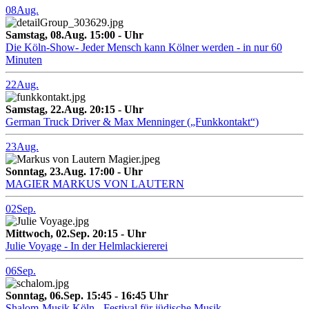
08
Aug.
Samstag, 08.Aug. 15:00 - Uhr
Die Köln-Show- Jeder Mensch kann Kölner werden - in nur 60
Minuten
22
Aug.
Samstag, 22.Aug. 20:15 - Uhr
German Truck Driver & Max Menninger („Funkkontakt“)
23
Aug.
Sonntag, 23.Aug. 17:00 - Uhr
MAGIER MARKUS VON LAUTERN
02
Sep.
Mittwoch, 02.Sep. 20:15 - Uhr
Julie Voyage - In der Helmlackiererei
06
Sep.
Sonntag, 06.Sep. 15:45 - 16:45 Uhr
Shalom-Musik Köln - Festival für jüdische Musik