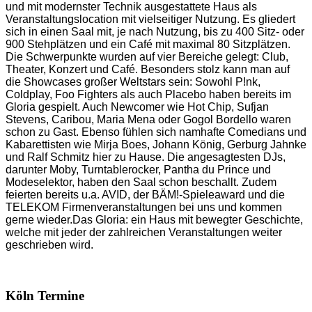
und mit modernster Technik ausgestattete Haus als
Veranstaltungslocation mit vielseitiger Nutzung. Es gliedert
sich in einen Saal mit, je nach Nutzung, bis zu 400 Sitz- oder
900 Stehplätzen und ein Café mit maximal 80 Sitzplätzen.
Die Schwerpunkte wurden auf vier Bereiche gelegt: Club,
Theater, Konzert und Café. Besonders stolz kann man auf
die Showcases großer Weltstars sein: Sowohl P!nk,
Coldplay, Foo Fighters als auch Placebo haben bereits im
Gloria gespielt. Auch Newcomer wie Hot Chip, Sufjan
Stevens, Caribou, Maria Mena oder Gogol Bordello waren
schon zu Gast. Ebenso fühlen sich namhafte Comedians und
Kabarettisten wie Mirja Boes, Johann König, Gerburg Jahnke
und Ralf Schmitz hier zu Hause. Die angesagtesten DJs,
darunter Moby, Turntablerocker, Pantha du Prince und
Modeselektor, haben den Saal schon beschallt. Zudem
feierten bereits u.a. AVID, der BÄM!-Spieleaward und die
TELEKOM Firmenveranstaltungen bei uns und kommen
gerne wieder.Das Gloria: ein Haus mit bewegter Geschichte,
welche mit jeder der zahlreichen Veranstaltungen weiter
geschrieben wird.
Köln Termine