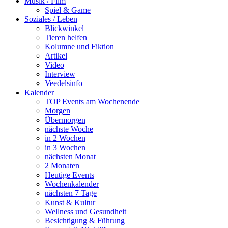
Musik / Film
Spiel & Game
Soziales / Leben
Blickwinkel
Tieren helfen
Kolumne und Fiktion
Artikel
Video
Interview
Veedelsinfo
Kalender
TOP Events am Wochenende
Morgen
Übermorgen
nächste Woche
in 2 Wochen
in 3 Wochen
nächsten Monat
2 Monaten
Heutige Events
Wochenkalender
nächsten 7 Tage
Kunst & Kultur
Wellness und Gesundheit
Besichtigung & Führung