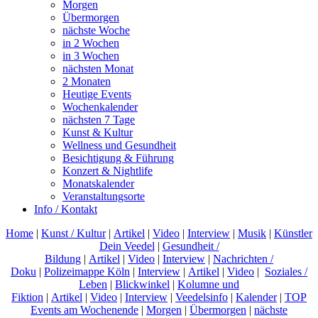
Morgen
Übermorgen
nächste Woche
in 2 Wochen
in 3 Wochen
nächsten Monat
2 Monaten
Heutige Events
Wochenkalender
nächsten 7 Tage
Kunst & Kultur
Wellness und Gesundheit
Besichtigung & Führung
Konzert & Nightlife
Monatskalender
Veranstaltungsorte
Info / Kontakt
Home
|
Kunst / Kultur
|
Artikel
|
Video
|
Interview
|
Musik
|
Künstler
Dein Veedel
|
Gesundheit /
Bildung
|
Artikel
|
Video
|
Interview
|
Nachrichten /
Doku
|
Polizeimappe Köln
|
Interview
|
Artikel
|
Video
|
Soziales /
Leben
|
Blickwinkel
|
Kolumne und
Fiktion
|
Artikel
|
Video
|
Interview
|
Veedelsinfo
|
Kalender
|
TOP
Events am Wochenende
|
Morgen
|
Übermorgen
|
nächste