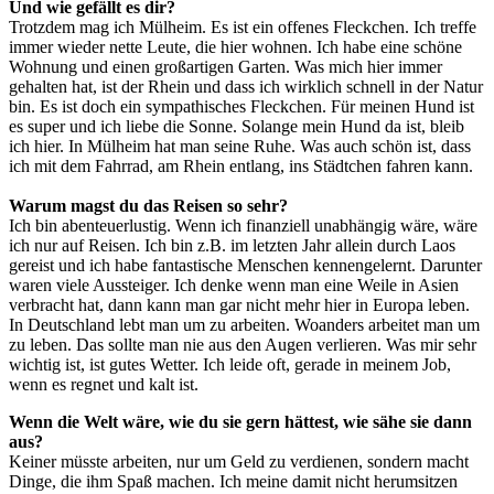
Und wie gefällt es dir?
Trotzdem mag ich Mülheim. Es ist ein offenes Fleckchen. Ich treffe
immer wieder nette Leute, die hier wohnen. Ich habe eine schöne
Wohnung und einen großartigen Garten. Was mich hier immer
gehalten hat, ist der Rhein und dass ich wirklich schnell in der Natur
bin. Es ist doch ein sympathisches Fleckchen. Für meinen Hund ist
es super und ich liebe die Sonne. Solange mein Hund da ist, bleib
ich hier. In Mülheim hat man seine Ruhe. Was auch schön ist, dass
ich mit dem Fahrrad, am Rhein entlang, ins Städtchen fahren kann.
Warum magst du das Reisen so sehr?
Ich bin abenteuerlustig. Wenn ich finanziell unabhängig wäre, wäre
ich nur auf Reisen. Ich bin z.B. im letzten Jahr allein durch Laos
gereist und ich habe fantastische Menschen kennengelernt. Darunter
waren viele Aussteiger. Ich denke wenn man eine Weile in Asien
verbracht hat, dann kann man gar nicht mehr hier in Europa leben.
In Deutschland lebt man um zu arbeiten. Woanders arbeitet man um
zu leben. Das sollte man nie aus den Augen verlieren. Was mir sehr
wichtig ist, ist gutes Wetter. Ich leide oft, gerade in meinem Job,
wenn es regnet und kalt ist.
Wenn die Welt wäre, wie du sie gern hättest, wie sähe sie dann
aus?
Keiner müsste arbeiten, nur um Geld zu verdienen, sondern macht
Dinge, die ihm Spaß machen. Ich meine damit nicht herumsitzen