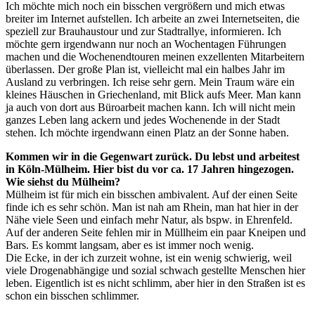
Ich möchte mich noch ein bisschen vergrößern und mich etwas
breiter im Internet aufstellen. Ich arbeite an zwei Internetseiten, die
speziell zur Brauhaustour und zur Stadtrallye, informieren. Ich
möchte gern irgendwann nur noch an Wochentagen Führungen
machen und die Wochenendtouren meinen exzellenten Mitarbeitern
überlassen. Der große Plan ist, vielleicht mal ein halbes Jahr im
Ausland zu verbringen. Ich reise sehr gern. Mein Traum wäre ein
kleines Häuschen in Griechenland, mit Blick aufs Meer. Man kann
ja auch von dort aus Büroarbeit machen kann. Ich will nicht mein
ganzes Leben lang ackern und jedes Wochenende in der Stadt
stehen. Ich möchte irgendwann einen Platz an der Sonne haben.
Kommen wir in die Gegenwart zurück. Du lebst und arbeitest
in Köln-Mülheim. Hier bist du vor ca. 17 Jahren hingezogen.
Wie siehst du Mülheim?
Mülheim ist für mich ein bisschen ambivalent. Auf der einen Seite
finde ich es sehr schön. Man ist nah am Rhein, man hat hier in der
Nähe viele Seen und einfach mehr Natur, als bspw. in Ehrenfeld.
Auf der anderen Seite fehlen mir in Müllheim ein paar Kneipen und
Bars. Es kommt langsam, aber es ist immer noch wenig.
Die Ecke, in der ich zurzeit wohne, ist ein wenig schwierig, weil
viele Drogenabhängige und sozial schwach gestellte Menschen hier
leben. Eigentlich ist es nicht schlimm, aber hier in den Straßen ist es
schon ein bisschen schlimmer.