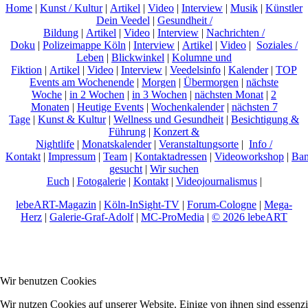
Home
|
Kunst / Kultur
|
Artikel
|
Video
|
Interview
|
Musik
|
Künstler
Dein Veedel
|
Gesundheit /
Bildung
|
Artikel
|
Video
|
Interview
|
Nachrichten /
Doku
|
Polizeimappe Köln
|
Interview
|
Artikel
|
Video
|
Soziales /
Leben
|
Blickwinkel
|
Kolumne und
Fiktion
|
Artikel
|
Video
|
Interview
|
Veedelsinfo
|
Kalender
|
TOP
Events am Wochenende
|
Morgen
|
Übermorgen
|
nächste
Woche
|
in 2 Wochen
|
in 3 Wochen
|
nächsten Monat
|
2
Monaten
|
Heutige Events
|
Wochenkalender
|
nächsten 7
Tage
|
Kunst & Kultur
|
Wellness und Gesundheit
|
Besichtigung &
Führung
|
Konzert &
Nightlife
|
Monatskalender
|
Veranstaltungsorte
|
Info /
Kontakt
|
Impressum
|
Team
|
Kontaktadressen
|
Videoworkshop
|
Ban
gesucht
|
Wir suchen
Euch
|
Fotogalerie
|
Kontakt
|
Videojournalismus
|
lebeART-Magazin
|
Köln-InSight-TV
|
Forum-Cologne
|
Mega-
Herz
|
Galerie-Graf-Adolf
|
MC-ProMedia
|
© 2026 lebeART
Wir benutzen Cookies
Wir nutzen Cookies auf unserer Website. Einige von ihnen sind essenzi