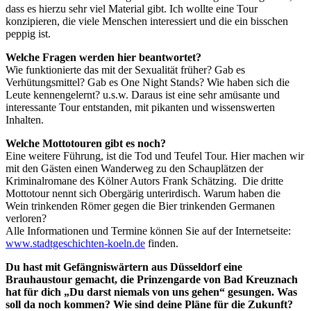
dass es hierzu sehr viel Material gibt. Ich wollte eine Tour
konzipieren, die viele Menschen interessiert und die ein bisschen
peppig ist.
Welche Fragen werden hier beantwortet?
Wie funktionierte das mit der Sexualität früher? Gab es
Verhütungsmittel? Gab es One Night Stands? Wie haben sich die
Leute kennengelernt? u.s.w. Daraus ist eine sehr amüsante und
interessante Tour entstanden, mit pikanten und wissenswerten
Inhalten.
Welche Mottotouren gibt es noch?
Eine weitere Führung, ist die Tod und Teufel Tour. Hier machen wir
mit den Gästen einen Wanderweg zu den Schauplätzen der
Kriminalromane des Kölner Autors Frank Schätzing. Die dritte
Mottotour nennt sich Obergärig unterirdisch. Warum haben die
Wein trinkenden Römer gegen die Bier trinkenden Germanen
verloren?
Alle Informationen und Termine können Sie auf der Internetseite:
www.stadtgeschichten-koeln.de
finden.
Du hast mit Gefängniswärtern aus Düsseldorf eine
Brauhaustour gemacht, die Prinzengarde von Bad Kreuznach
hat für dich „Du darst niemals von uns gehen“ gesungen. Was
soll da noch kommen? Wie sind deine Pläne für die Zukunft?