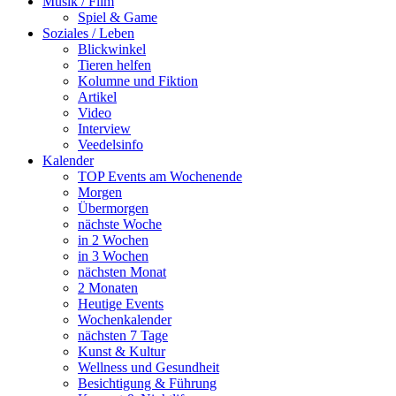
Musik / Film
Spiel & Game
Soziales / Leben
Blickwinkel
Tieren helfen
Kolumne und Fiktion
Artikel
Video
Interview
Veedelsinfo
Kalender
TOP Events am Wochenende
Morgen
Übermorgen
nächste Woche
in 2 Wochen
in 3 Wochen
nächsten Monat
2 Monaten
Heutige Events
Wochenkalender
nächsten 7 Tage
Kunst & Kultur
Wellness und Gesundheit
Besichtigung & Führung