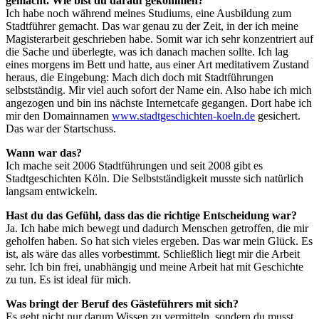
gemacht. Wie bist du darauf gekommen?
Ich habe noch während meines Studiums, eine Ausbildung zum
Stadtführer gemacht. Das war genau zu der Zeit, in der ich meine
Magisterarbeit geschrieben habe. Somit war ich sehr konzentriert auf
die Sache und überlegte, was ich danach machen sollte. Ich lag
eines morgens im Bett und hatte, aus einer Art meditativem Zustand
heraus, die Eingebung: Mach dich doch mit Stadtführungen
selbstständig. Mir viel auch sofort der Name ein. Also habe ich mich
angezogen und bin ins nächste Internetcafe gegangen. Dort habe ich
mir den Domainnamen
www.stadtgeschichten-koeln.de
gesichert.
Das war der Startschuss.
Wann war das?
Ich mache seit 2006 Stadtführungen und seit 2008 gibt es
Stadtgeschichten Köln. Die Selbstständigkeit musste sich natürlich
langsam entwickeln.
Hast du das Gefühl, dass das die richtige Entscheidung war?
Ja. Ich habe mich bewegt und dadurch Menschen getroffen, die mir
geholfen haben. So hat sich vieles ergeben. Das war mein Glück. Es
ist, als wäre das alles vorbestimmt. Schließlich liegt mir die Arbeit
sehr. Ich bin frei, unabhängig und meine Arbeit hat mit Geschichte
zu tun. Es ist ideal für mich.
Was bringt der Beruf des Gästeführers mit sich?
Es geht nicht nur darum Wissen zu vermitteln, sondern du musst