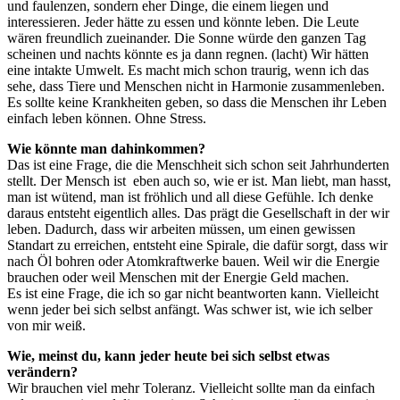
und faulenzen, sondern eher Dinge, die einem liegen und
interessieren. Jeder hätte zu essen und könnte leben. Die Leute
wären freundlich zueinander. Die Sonne würde den ganzen Tag
scheinen und nachts könnte es ja dann regnen. (lacht) Wir hätten
eine intakte Umwelt. Es macht mich schon traurig, wenn ich das
sehe, dass Tiere und Menschen nicht in Harmonie zusammenleben.
Es sollte keine Krankheiten geben, so dass die Menschen ihr Leben
einfach leben können. Ohne Stress.
Wie könnte man dahinkommen?
Das ist eine Frage, die die Menschheit sich schon seit Jahrhunderten
stellt. Der Mensch ist eben auch so, wie er ist. Man liebt, man hasst,
man ist wütend, man ist fröhlich und all diese Gefühle. Ich denke
daraus entsteht eigentlich alles. Das prägt die Gesellschaft in der wir
leben. Dadurch, dass wir arbeiten müssen, um einen gewissen
Standart zu erreichen, entsteht eine Spirale, die dafür sorgt, dass wir
nach Öl bohren oder Atomkraftwerke bauen. Weil wir die Energie
brauchen oder weil Menschen mit der Energie Geld machen.
Es ist eine Frage, die ich so gar nicht beantworten kann. Vielleicht
wenn jeder bei sich selbst anfängt. Was schwer ist, wie ich selber
von mir weiß.
Wie, meinst du, kann jeder heute bei sich selbst etwas
verändern?
Wir brauchen viel mehr Toleranz. Vielleicht sollte man da einfach