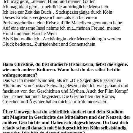
Ich mag gern,...meinen Hund und meinen Garten
Ich mag nicht gern,...unehrliche aufdringliche Menschen
Ich lese zur Zeit das Buch…Stadtspaziergänge durch Köln
Dieses Erlebnis vergesse ich nie...als ich bei einem
Preisausschreiben eine Reise auf die Malediven gewonnen habe
Auf eine einsame Insel nehme ich mit...meinen Freund, meinen
Hund und eine Flasche Wein
Als Kind wollte ich...Archäologin oder Meeresbiologin werden
Glück bedeutet...Zufriedenheit und Sonnenschein
Hallo Christine, du bist studierte Historikerin, liebst die eigene,
wie auch andere Kulturen. Wann hast du das selbst bei dir
wahrgenommen?
Das war in meiner Kindheit, als ich „Die Sagen des klassischen
Altertums“ von Gustav Schwab gelesen habe. Ich war gebannt und
fasziniert von den Geschichten und Mythen. Auch der Film Kampf
der Titanen hat mich begeistert. Die Geschichten der Römer,
Griechen und Ägypter haben mich sehr früh interessiert.
Über Umwege hast du schließlich studiert und dein Studium
mit Magister in Geschichte des Mittelalters und der Neuzeit, der
antiken Geschichte und Italienisch abgeschlossen. Du hast dich
relativ schnell danach mit Stadtgeschichten Köln selbstständig