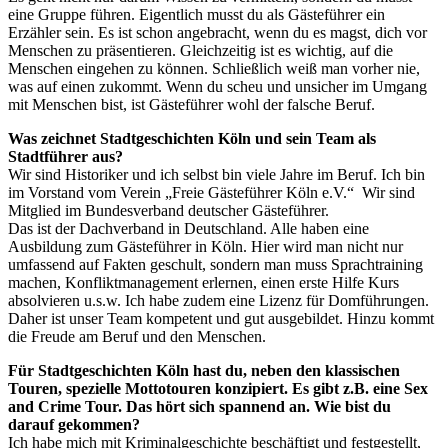
eine Gruppe führen. Eigentlich musst du als Gästeführer ein
Erzähler sein. Es ist schon angebracht, wenn du es magst, dich vor
Menschen zu präsentieren. Gleichzeitig ist es wichtig, auf die
Menschen eingehen zu können. Schließlich weiß man vorher nie,
was auf einen zukommt. Wenn du scheu und unsicher im Umgang
mit Menschen bist, ist Gästeführer wohl der falsche Beruf.
Was zeichnet Stadtgeschichten Köln und sein Team als
Stadtführer aus?
Wir sind Historiker und ich selbst bin viele Jahre im Beruf. Ich bin
im Vorstand vom Verein „Freie Gästeführer Köln e.V.“ Wir sind
Mitglied im Bundesverband deutscher Gästeführer.
Das ist der Dachverband in Deutschland. Alle haben eine
Ausbildung zum Gästeführer in Köln. Hier wird man nicht nur
umfassend auf Fakten geschult, sondern man muss Sprachtraining
machen, Konfliktmanagement erlernen, einen erste Hilfe Kurs
absolvieren u.s.w. Ich habe zudem eine Lizenz für Domführungen.
Daher ist unser Team kompetent und gut ausgebildet. Hinzu kommt
die Freude am Beruf und den Menschen.
Für Stadtgeschichten Köln hast du, neben den klassischen
Touren, spezielle Mottotouren konzipiert. Es gibt z.B. eine Sex
and Crime Tour. Das hört sich spannend an. Wie bist du
darauf gekommen?
Ich habe mich mit Kriminalgeschichte beschäftigt und festgestellt,