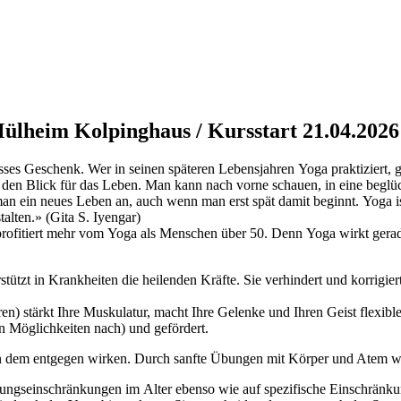
ülheim Kolpinghaus / Kursstart 21.04.2026 
osses Geschenk. Wer in seinen späteren Lebensjahren Yoga praktiziert,
t den Blick für das Leben. Man kann nach vorne schauen, in eine begl
an ein neues Leben an, auch wenn man erst spät damit beginnt. Yoga ist
talten.» (Gita S. Iyengar)
ofitiert mehr vom Yoga als Menschen über 50. Denn Yoga wirkt gerade g
stützt in Krankheiten die heilenden Kräfte. Sie verhindert und korrigi
ren) stärkt Ihre Muskulatur, macht Ihre Gelenke und Ihren Geist flexi
en Möglichkeiten nach) und gefördert.
ann dem entgegen wirken. Durch sanfte Übungen mit Körper und Atem w
ngseinschränkungen im Alter ebenso wie auf spezifische Einschränk