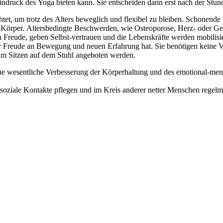
Eindruck des Yoga bieten kann. Sie entscheiden dann erst nach der Stu
chtet, um trotz des Alters beweglich und flexibel zu bleiben. Schonen
n Körper. Altersbedingte Beschwerden, wie Osteoporose, Herz- oder G
n Freude, geben Selbst-vertrauen und die Lebenskräfte werden mobilis
 der Freude an Bewegung und neuen Erfahrung hat. Sie benötigen keine
im Sitzen auf dem Stuhl angeboten werden.
eine wesentliche Verbesserung der Körperhaltung und des emotional-me
e soziale Kontakte pflegen und im Kreis anderer netter Menschen regel