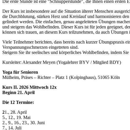
Die erste Stunde ist eine "Schnupperstunde", die Ihnen einen ersten 
Der Kurs ist insbesondere auf die Situation älterer Menschen ausgeri
die Durchblutung, stärken Herz und Kreislauf und harmonisieren de
gelindert werden. Die einfachen, genau angeleiteten Übungen mache
und steigern das Wohlbefinden. Dieser Kurs ist für jeden geeignet,
können sich trauen, an diesem Kurs teilzunehmen, da auch Übungen 
Viele Teilnehmer berichten, dass bereits nach kurzer Übungspraxis 
Verspannungsschmerzen eingetreten sind.
Steigern Sie ihr seelisches und körperliches Wohlbefinden, indem Si
Kursleiter: Alexander Meyen (Yogalehrer BYV / Mitglied BDY)
Yoga für Senioren
Mülheim, Präses – Richter – Platz 1 (Kolpinghaus), 51065 Köln
Kurs II. 2026 Mittwoch 12x
Beginn 21. April
Die 12 Termine:
2
1., 28. April
5., 12., 19. Mai
2., 9., 16., 23., 30. Juni
7., 14. Juli