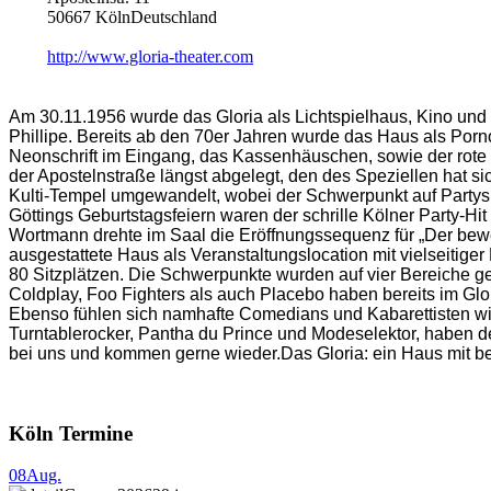
50667 KölnDeutschland
http://www.gloria-theater.com
Am 30.11.1956 wurde das Gloria als Lichtspielhaus, Kino und 
Phillipe. Bereits ab den 70er Jahren wurde das Haus als Porno
Neonschrift im Eingang, das Kassenhäuschen, sowie der rote
der Apostelnstraße längst abgelegt, den des Speziellen hat 
Kulti-Tempel umgewandelt, wobei der Schwerpunkt auf Partys 
Göttings Geburtstagsfeiern waren der schrille Kölner Party-Hi
Wortmann drehte im Saal die Eröffnungssequenz für „Der bewe
ausgestattete Haus als Veranstaltungslocation mit vielseitiger
80 Sitzplätzen. Die Schwerpunkte wurden auf vier Bereiche ge
Coldplay, Foo Fighters als auch Placebo haben bereits im Gl
Ebenso fühlen sich namhafte Comedians und Kabarettisten wi
Turntablerocker, Pantha du Prince und Modeselektor, haben 
bei uns und kommen gerne wieder.Das Gloria: ein Haus mit be
Köln Termine
08
Aug.