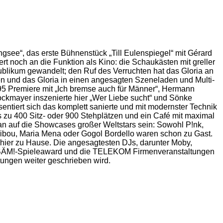
gsee“, das erste Bühnenstück „Till Eulenspiegel“ mit Gérard
rt noch an die Funktion als Kino: die Schaukästen mit greller
blikum gewandelt; den Ruf des Verruchten hat das Gloria an
en und das Gloria in einen angesagten Szeneladen und Multi-
95 Premiere mit „Ich bremse auch für Männer“, Hermann
 Bockmayer inszenierte hier „Wer Liebe sucht“ und Sönke
ntiert sich das komplett sanierte und mit modernster Technik
bis zu 400 Sitz- oder 900 Stehplätzen und ein Café mit maximal
an auf die Showcases großer Weltstars sein: Sowohl P!nk,
ribou, Maria Mena oder Gogol Bordello waren schon zu Gast.
hier zu Hause. Die angesagtesten DJs, darunter Moby,
der BÄM!-Spieleaward und die TELEKOM Firmenveranstaltungen
tungen weiter geschrieben wird.