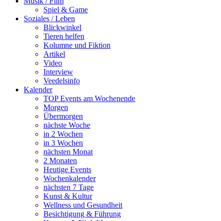
Musik / Film
Spiel & Game
Soziales / Leben
Blickwinkel
Tieren helfen
Kolumne und Fiktion
Artikel
Video
Interview
Veedelsinfo
Kalender
TOP Events am Wochenende
Morgen
Übermorgen
nächste Woche
in 2 Wochen
in 3 Wochen
nächsten Monat
2 Monaten
Heutige Events
Wochenkalender
nächsten 7 Tage
Kunst & Kultur
Wellness und Gesundheit
Besichtigung & Führung