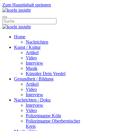
Zum Hauptinhalt springen
Home
Nachrichten
Kunst / Kultur
Artikel
Video
Interview
Musik
Künstler Dein Veedel
Gesundheit / Bildung
Artikel
Video
Interview
Nachrichten / Doku
Interview
Video
Polizeimappe Köln
Polizeimappe Oberbergischer
Kreis