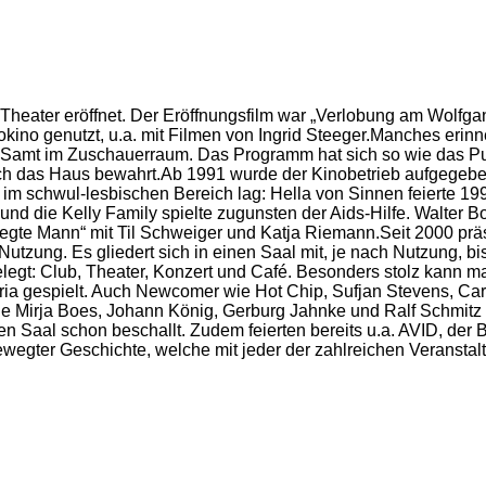
Theater eröffnet. Der Eröffnungsfilm war „Verlobung am Wolfgan
kino genutzt, u.a. mit Filmen von Ingrid Steeger.Manches erinne
 Samt im Zuschauerraum. Das Programm hat sich so wie das Pu
sich das Haus bewahrt.Ab 1991 wurde der Kinobetrieb aufgegeb
im schwul-lesbischen Bereich lag: Hella von Sinnen feierte 19
t und die Kelly Family spielte zugunsten der Aids-Hilfe. Walter
gte Mann“ mit Til Schweiger und Katja Riemann.Seit 2000 präse
 Nutzung. Es gliedert sich in einen Saal mit, je nach Nutzung, 
legt: Club, Theater, Konzert und Café. Besonders stolz kann m
oria gespielt. Auch Newcomer wie Hot Chip, Sufjan Stevens, Ca
e Mirja Boes, Johann König, Gerburg Jahnke und Ralf Schmitz 
den Saal schon beschallt. Zudem feierten bereits u.a. AVID, 
wegter Geschichte, welche mit jeder der zahlreichen Veranstal